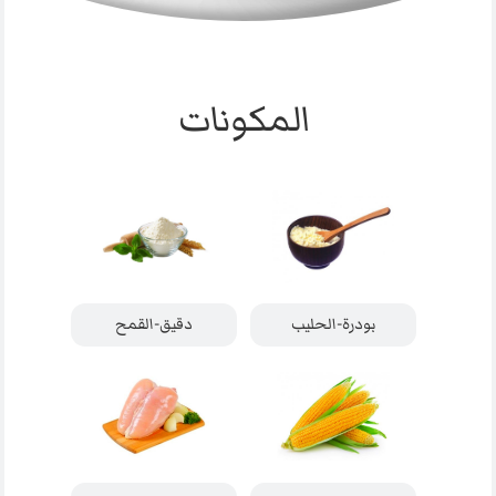
المكونات
بودرة-الحليب
دقيق-القمح