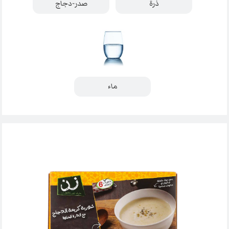
ذرة
صدر-دجاج
ماء