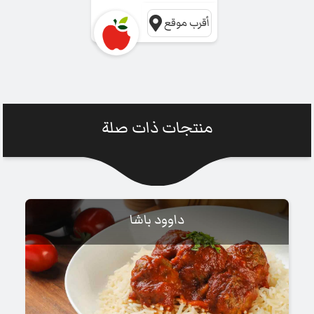
أقرب موقع
منتجات ذات صلة
داوود باشا