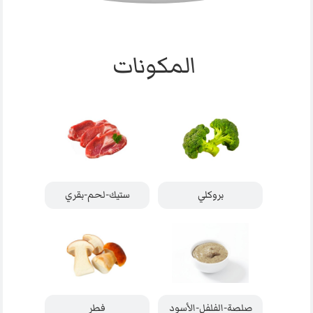
المكونات
بروكلي
ستيك-لحم-بقري
صلصة-الفلفل-الأسود
فطر